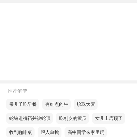
要等待时机，再大展拳脚。
不同年龄阶段梦见鹅蛋未孵出小鹅
年轻人梦见鹅蛋未孵出小鹅，意味着你在不断提升中
变得更加从容。
中年人梦见鹅蛋未孵出小鹅，预示近期你不会忘记尊
重他人的意见，在工作中独断专行，在他人的帮助
下，你将能够成就自己的事业。
老人梦见鹅蛋未孵出小鹅，预示感情将岌岌可危，难
推荐解梦
以挽回，犯下的错误难以改正。
梦见带儿子吃早餐
梦见有红点的牛
梦见珍珠大麦
不同的人梦见鹅蛋未孵出小鹅预示着什么？
梦见蛇钻进裤裆并被蛇顶
梦见吃削皮的黄瓜
梦见女儿上房顶了
单身的人梦见鹅蛋未孵出小鹅，预示你将迎来更多的
机会，生活充满希望。
梦见收到咖啡桌
梦见跟人单挑
梦见高中同学来家里玩