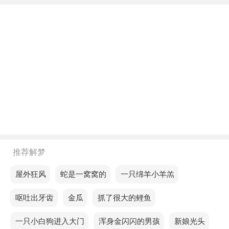
不同年龄阶段梦见猫追着要咬自己
年轻人梦见猫追着要咬自己，意思是你会迎来一段心
灵成长的时光。
中年人梦见猫追着要咬自己，说明身体状况良好，一
切顺利。
老人梦见猫追着要咬自己，预示个人危机需要冷静应
对与解决。
不同的人梦见猫追着要咬自己预示着什么？
推荐解梦
单身的人梦见猫追着要咬自己，预示着生活的各方面
都会非常幸福、顺利。
梦见屋外狂风
梦见蛇是一窝窝的
梦见一只绵羊小羊羔
恋爱的人梦见猫追着要咬自己，预示这两天你要尽量
梦见呕吐出牙齿
梦见金瓜
梦见抓了很大的鲤鱼
多接受别人的意见，服从别人的命令，这样才能有好
梦见一只小白狗进入大门
梦见浑身金闪闪的男孩
梦见新娘光头
的结果。