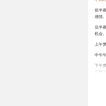
前半
感情
后半
机会
上午
中午
下午
应酬
不同
年轻
一种