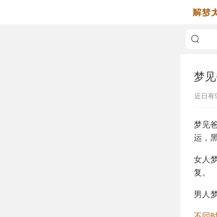
梦见
近日有
梦见
运，
女人
复。
男人
不同