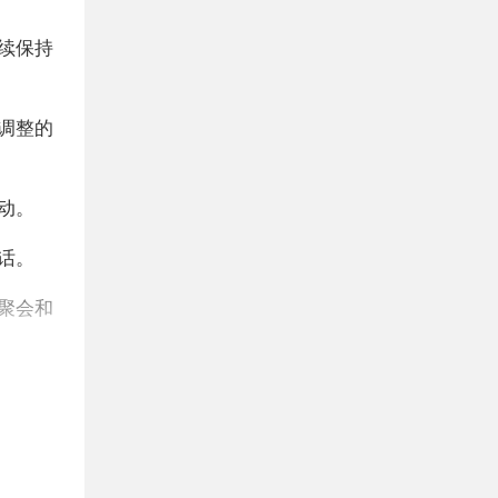
续保持
调整的
动。
话。
聚会和
，这是