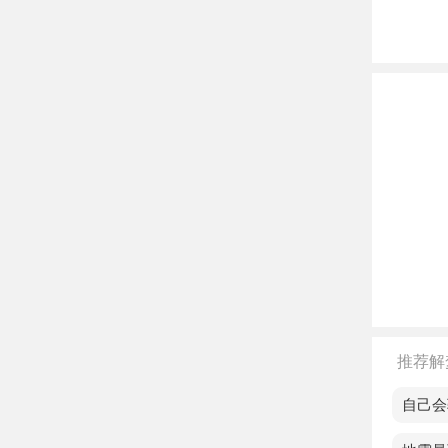
中年
色，
老人
不同
单身
恋爱
已婚
大量
上的
推荐解
孕妇
梦见自己会
离异