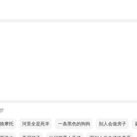
人梦见爸吵自己，说明你最近的状态很好，如果你在工作中表
你将有机会得到晋升和加薪。
梦见爸吵自己，说明每一次的努力都会为未来的成功积淀力量
的人梦见爸吵自己预示着什么？
的人梦见爸吵自己，预示眼前的机会可能带来持续的财富增长
的人梦见爸吵自己，预示你的行程会有意外，最好改期。
的人梦见爸吵自己，预示财运会增加，不仅自己的事业可以成
财富，而且还会有有利可图的投资项目，利用多种机会可以带
成功。
梦
梦见爸吵自己，意味生活节奏将变得更加紧凑，充满活力。
骑摩托
梦见河里全是死羊
梦见一条黑色的狗狗
梦见别人会做房子
梦见
的人梦见爸吵自己，表示情绪不稳定，周围的人和事容易影响