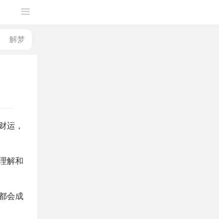
财运，
理解和
都会成