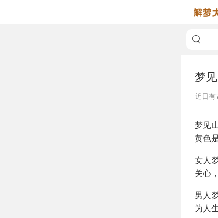
梦见
近日有
梦见
黄色
女人
关心
男人
为人