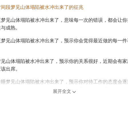
时间段梦见山体塌陷被水冲出来了的征兆
夜梦见山体塌陷被水冲出来了，意味每一次的错误，都会让你
性与成熟。
夜梦见山体塌陷被水冲出来了，预示你会觉得最近做的每一件
。
梦见山体塌陷被水冲出来了，预示你的关系很好，近期会有家
应该出席。
午睡梦见山体塌陷被水冲出来了，预示你对待工作的态度会逐
在所从事的项目中会有所收获，信心会逐渐恢复，重新设定新
展开全文
但偶尔的急躁会带来痛苦。
梦见山体塌陷被水冲出来了，说明你知道如何分析这段时间的
如何增加自己的力量，使自己的能力得到扩展。