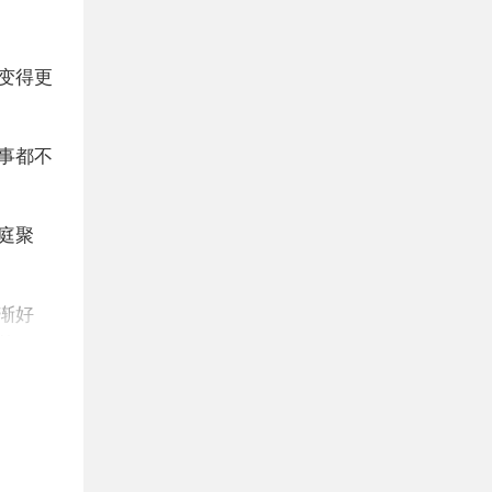
变得更
事都不
庭聚
渐好
的目
挫折，