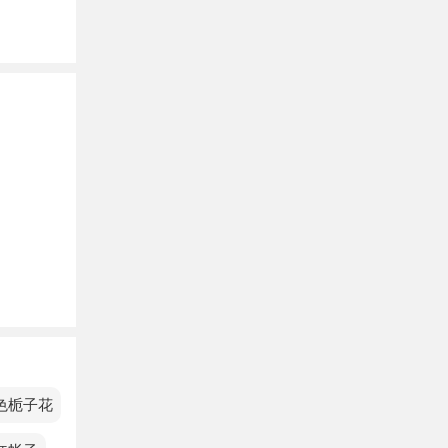
情要
大。
易得到
的漩
会，敢
己的世
色栀子花