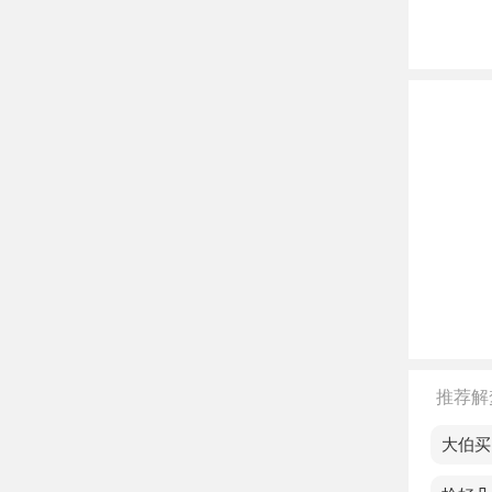
不同
年轻
做，
中年
老人
一些
涡，
不同
单身
于奋
推荐解
恋爱
梦见大伯买
界。