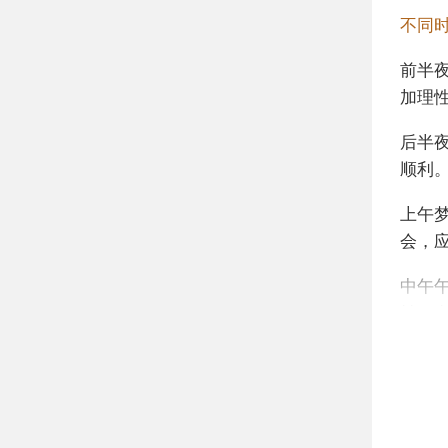
不同
前半
加理
后半
顺利
上午
会，
中午
转，
标，
下午
知道