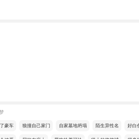
年龄阶段梦见山体塌陷被水冲出来了
人梦见山体塌陷被水冲出来了，预示近期家里有很多繁琐的事
外出前最好先处理一下，以免后顾之忧。
人梦见山体塌陷被水冲出来了，近日经济上的压力可能逐渐加
梦见山体塌陷被水冲出来了，预示你在职场上运气不错，很容
特权，但一定要明白自己的初衷，不要冒险，否则会陷入诱惑
损失惨重。
的人梦见山体塌陷被水冲出来了预示着什么？
的人梦见山体塌陷被水冲出来了，预示你在求职中会有很多机
勇拼搏，将会取得意想不到的成功。
梦
的人梦见山体塌陷被水冲出来了，预示一些亲人朋友将离开自
了豪车
梦见狼撞自己家门
梦见自家墓地坍塌
梦见陌生异性名
梦见好白