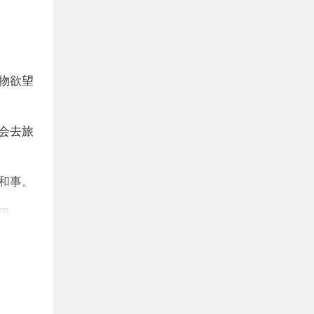
物欲望
会去旅
和事。
限。
面临骗