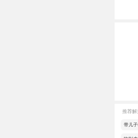
中年
老人
很多
不同
单身
努力
恋爱
叛。
已婚
推荐解
孕妇
待对
梦见带儿子
离异