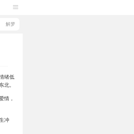
情绪低
东北。
爱情，
生冲