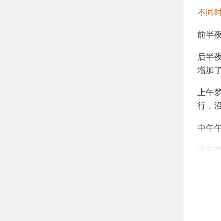
不同
前半
后半
增加
上午
行，
中午
下午
不同
年轻
局而