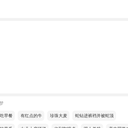
人梦见粉红色的花很茂盛，预示即将到来的时光，财富有望增
梦见粉红色的花很茂盛，说明最近有很多讨论，你会从你们那
想法。
的人梦见粉红色的花很茂盛预示着什么？
的人梦见粉红色的花很茂盛，预示你最近的求职运势一般，但
，却没有得到相关的回报，所以你经常会发现自己被边缘化了
的人梦见粉红色的花很茂盛，预示近期容易陷入感情危机，谨
的人梦见粉红色的花很茂盛，预示财运不佳，赚钱的动力也会
梦
梦见粉红色的花很茂盛，预示如果你能真心对待自己的感情，
方，感情就会更加顺畅，也不容易被人破坏。
吃早餐
梦见有红点的牛
梦见珍珠大麦
梦见蛇钻进裤裆并被蛇顶
的人梦见粉红色的花很茂盛，说明你的爱情运势一般，缺乏勇