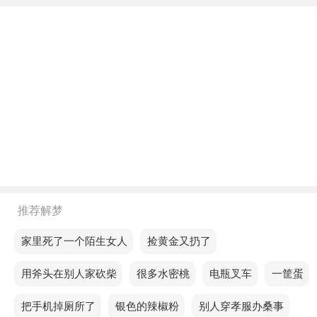
能会发生不愉快的事情，对此要多加注意。
不同年龄阶段梦见浑身金闪闪的男孩
年轻人梦见浑身金闪闪的男孩，说明近期运势不佳，
做事过于匆忙，做不好就会被回收。
中年人梦见浑身金闪闪的男孩，预示近期你将摆脱不
了束缚。
老人梦见浑身金闪闪的男孩，预示你会察觉到一些不
好的情况，需要及时改正。
推荐解梦
不同的人梦见浑身金闪闪的男孩预示着什么？
梦见家里死了一个陌生女人
梦见捡黄金又扔了
单身的人梦见浑身金闪闪的男孩，预示你会用自己的
梦见用斧头在别人家砍柴
梦见很多水密桃
梦见电瓶叉车
梦见一筐蛋
行动去博取周围多疑、异样的目光，升职后也会获得
显赫的地位。
梦见把手机掉厕所了
梦见银色的辣椒粉
梦见别人穿孝服办桑事