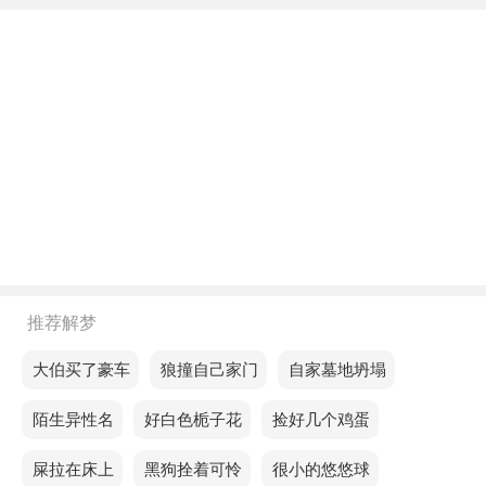
不同年龄阶段梦见一只绵羊小羊羔
年轻人梦见一只绵羊小羊羔，预示着你的生意可能会
因为一些不正当的事情而蒙受损失，但你却得不到赔
偿。
中年人梦见一只绵羊小羊羔，会让你体验到强烈的失
落感。
老人梦见一只绵羊小羊羔，预示着财运有所提升，但
需要合理规划支出。
不同的人梦见一只绵羊小羊羔预示着什么？
推荐解梦
单身的人梦见一只绵羊小羊羔，预示你会去旅行，你
梦见大伯买了豪车
梦见狼撞自己家门
梦见自家墓地坍塌
会从旅行中获益和快乐，你会实现你以前无法实现的
梦见陌生异性名
梦见好白色栀子花
梦见捡好几个鸡蛋
抱负和抱负。
梦见屎拉在床上
梦见黑狗拴着可怜
梦见很小的悠悠球
恋爱的人梦见一只绵羊小羊羔，说明你的及时介入将