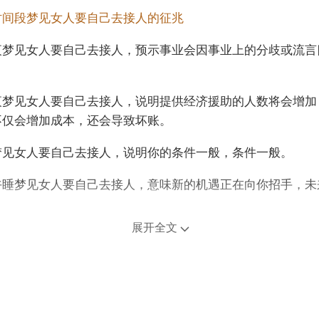
时间段梦见女人要自己去接人的征兆
夜梦见女人要自己去接人，预示事业会因事业上的分歧或流言
。
夜梦见女人要自己去接人，说明提供经济援助的人数将会增加
不仅会增加成本，还会导致坏账。
梦见女人要自己去接人，说明你的条件一般，条件一般。
午睡梦见女人要自己去接人，意味新的机遇正在向你招手，未
。
展开全文
梦见女人要自己去接人，意味你可能面临需要解决的难题，带
。
年龄阶段梦见女人要自己去接人
人梦见女人要自己去接人，意味你将学会在压力下保持冷静和