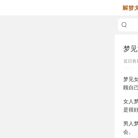
梦见
近日有
梦见
顾自
女人
是很
男人
会。