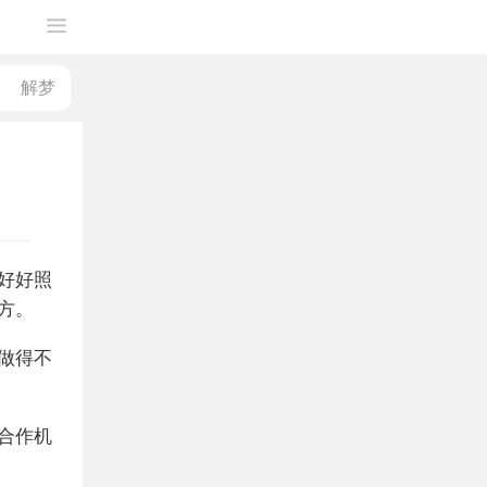
好好照
方。
做得不
合作机