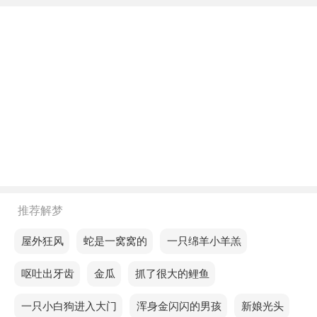
不同年龄阶段梦见一半绿一半黄的菜花
年轻人梦见一半绿一半黄的菜花，预示不祥之兆，你
建议你最近要小心。
中年人梦见一半绿一半黄的菜花，预示你将有调动的
机会，一定要选择合适的时机。
老人梦见一半绿一半黄的菜花，预示你会得到朋友的
帮助，发财致富。
不同的人梦见一半绿一半黄的菜花预示着什么？
推荐解梦
单身的人梦见一半绿一半黄的菜花，意味你将进入一
个更健康、更愉快的生活阶段。
梦见屋外狂风
梦见蛇是一窝窝的
梦见一只绵羊小羊羔
恋爱的人梦见一半绿一半黄的菜花，预示财运下降，
梦见呕吐出牙齿
梦见金瓜
梦见抓了很大的鲤鱼
生活压力加大。
梦见一只小白狗进入大门
梦见浑身金闪闪的男孩
梦见新娘光头