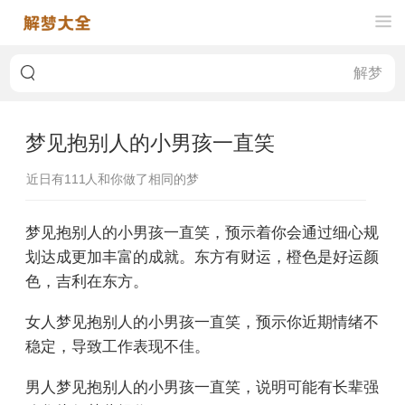
梦见抱别人的小男孩一直笑
近日有
111
人和你做了相同的梦
梦见抱别人的小男孩一直笑，预示着你会通过细心规
划达成更加丰富的成就。东方有财运，橙色是好运颜
色，吉利在东方。
女人梦见抱别人的小男孩一直笑，预示你近期情绪不
稳定，导致工作表现不佳。
男人梦见抱别人的小男孩一直笑，说明可能有长辈强