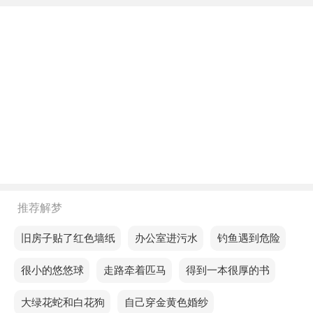
不同年龄阶段梦见自家墓地坍塌
年轻人梦见自家墓地坍塌，预示你很快就会与失散的
朋友重逢。
中年人梦见自家墓地坍塌，说明你的健康和身体状况
并不乐观，并且由于过度疲劳，容易引起溃疡。
老人梦见自家墓地坍塌，预示着尊重规律能够在复杂
环境中找到秩序。
不同的人梦见自家墓地坍塌预示着什么？
推荐解梦
单身的人梦见自家墓地坍塌，预示近期的爱情运势不
梦见旧房子贴了红色墙纸
梦见办公室进污水
梦见钓鱼遇到危险
是很好，想要和心爱的人有进一步的发展几乎是不可
梦见很小的悠悠球
梦见走路牵着匹马
梦见得到一本很厚的书
能的。
梦见大绿花蛇和白花狗
梦见自己穿金黄色婚纱
恋爱的人梦见自家墓地坍塌，说明这段时间你的运气