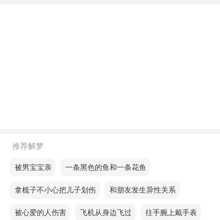
不同年龄阶段梦见一只老鼠跑到床上来
年轻人梦见一只老鼠跑到床上来，可能表示对自己充
满信心，感情的火花可能会在某个瞬间点燃。
中年人梦见一只老鼠跑到床上来，预示着你可能会对
生活中的挑战产生强烈的抵触情绪。
老人梦见一只老鼠跑到床上来，意思是将遇到一些变
化，虽然开始有些困难，但前景无限。
不同的人梦见一只老鼠跑到床上来预示着什么？
推荐解梦
单身的人梦见一只老鼠跑到床上来，预示你的财运不
景气，同时也会为薪资问题而苦恼。
梦见被男宝宝亲
梦见一条黑色的鱼和一条花鱼
恋爱的人梦见一只老鼠跑到床上来，预示每一次的挫
梦见拿梳子不小心把儿子划伤
梦见和朋友发生异性关系
折都会让你更加成熟，未来将更加光明。
梦见被心爱的人伤害
梦见飞机从身边飞过
梦见往手腕上戴手表