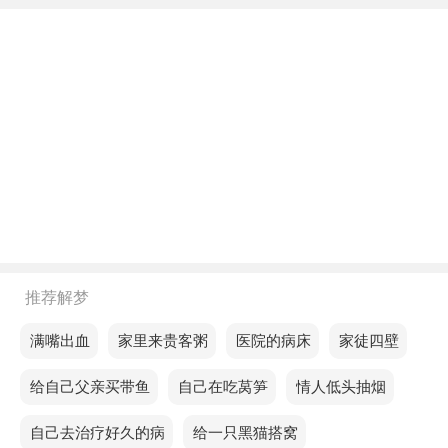
力，带来的是不容忽视的成绩。
不同年龄阶段梦见一条黑色的鱼和一条花鱼
年轻人梦见一条黑色的鱼和一条花鱼，预示着近期身
体会很健康。
中年人梦见一条黑色的鱼和一条花鱼，意味着你正面
临转变时机，适当的变化带来好结果。
老人梦见一条黑色的鱼和一条花鱼，预示财富流入困
难，商道不顺。
推荐解梦
不同的人梦见一条黑色的鱼和一条花鱼预示着什么？
梦见满嘴出血
梦见家里来贵客粥
梦见医院的病床
梦见家徒四壁
单身的人梦见一条黑色的鱼和一条花鱼，预示近期你
梦见给自己父亲买带鱼
梦见自己在吃莴笋
梦见情人低头抽烟
的工作态度会逐渐调整，会变得更加冷静，对待问题
会更加务实，与周围的同事交流也会非常谨慎。
梦见自己去治疗好久的病
梦见给一只黑猫搭窝