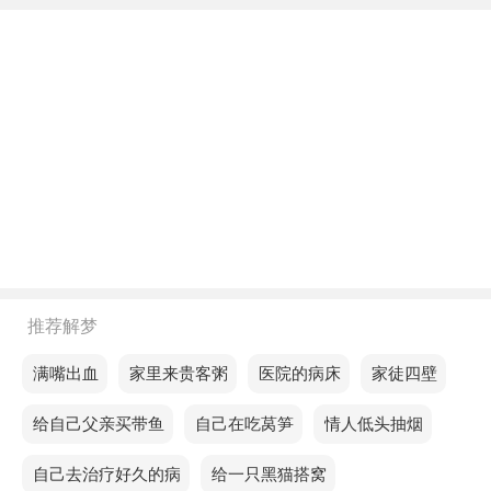
不同年龄阶段梦见背部黑色腹部白色的蛇
年轻人梦见背部黑色腹部白色的蛇，预示你在不久的
将来很难与人交流。
中年人梦见背部黑色腹部白色的蛇，说明这两天将充
满知识和丰富的知识。
老人梦见背部黑色腹部白色的蛇，预示你将结识到那
些能在关键时刻支持你的人。
不同的人梦见背部黑色腹部白色的蛇预示着什么？
推荐解梦
单身的人梦见背部黑色腹部白色的蛇，预示你近期的
梦见满嘴出血
梦见家里来贵客粥
梦见医院的病床
梦见家徒四壁
爱情运势还不错，约会机会掌握在对方手中，一切都
梦见给自己父亲买带鱼
梦见自己在吃莴笋
梦见情人低头抽烟
会好起来的。
梦见自己去治疗好久的病
梦见给一只黑猫搭窝
恋爱的人梦见背部黑色腹部白色的蛇，说明彼此之间