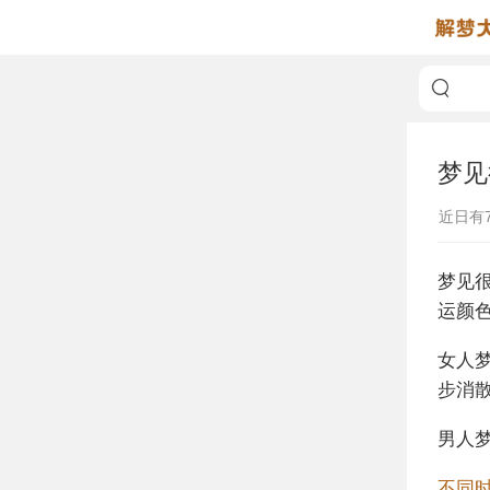
梦见
近日有
梦见
运颜
女人
步消
男人
不同