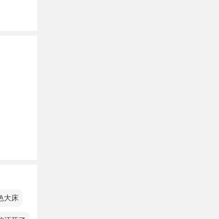
你带来
等待。
的光
见到成
色大床