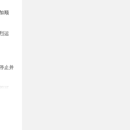
加顺
烈运
停止并
即可。
要摆正