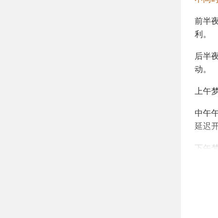
前半
利。
后半
动。
上午
中午
延迟
下午
不同
年轻
自己