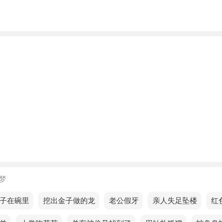
人梦见很小的悠悠球，坚持的过程常常是孤独的，但最终会为
无二的收获。
梦见很小的悠悠球，表示出行不利，防不顺比较凶险，宜用此
的人梦见很小的悠悠球预示着什么？
的人梦见很小的悠悠球，黑暗中的坚持，最终会带来无可比拟
的人梦见很小的悠悠球，意思是你的财务状况将显著好转。
的人梦见很小的悠悠球，预示增加财富的机会会更多。
梦见很小的悠悠球，说明你最近的运势不错，可以放心投资。
梦
的人梦见很小的悠悠球，预示着通过持之以恒的努力，最终会
子在碗里
梦见挖出金子做的龙
梦见老公假牙
梦见亲人失足坠楼
梦见红
实现目标。