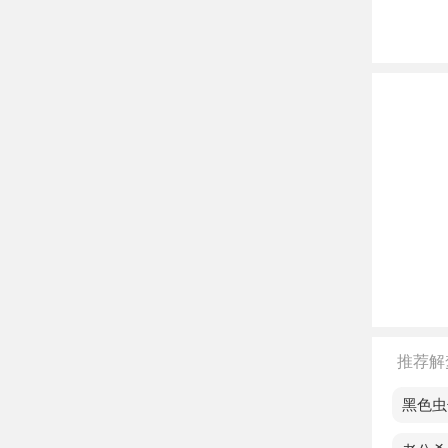
中年
独一
老人
不同
单身
辉。
恋爱
已婚
孕妇
推荐解
离异
梦见黑色虫
效并