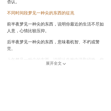
否认。
不同时间段梦见一种尖的东西的征兆
前半夜梦见一种尖的东西，说明你最近的生活不尽如
人意，心情比较压抑。
后半夜梦见一种尖的东西，意味着机智、不朽或警
觉。
上午梦见一种尖的东西，说明从失败中汲取经验，你
展开全文
会走向成功的关键所在。
中午午睡梦见一种尖的东西，说明在过去的两天里，
冲动的非理性很容易战胜你。
下午梦见一种尖的东西，可能表示你正通过不断努
力，让自己在变化中保持稳定。