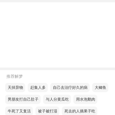
不同年龄阶段梦见一种尖的东西
年轻人梦见一种尖的东西，预示状态不错，和朋友的
感情生活很好，有机会一起出去旅游。
中年人梦见一种尖的东西，意味着成功时要保持谦
逊，过分自信会让你迷失方向。
老人梦见一种尖的东西，预示你对生活不要有不切实
际的想法，这样不仅难以完成，还会在其他事情上带
来诸多障碍。
不同的人梦见一种尖的东西预示着什么？
推荐解梦
单身的人梦见一种尖的东西，意味着梦者会提出难以
梦见天掉异物
梦见赶集人多
梦见自己去治疗好久的病
梦见大鲫鱼
企及的奢侈要求。
梦见男朋友打自己肚子
梦见与人分黄瓜吃
梦见用水泡鹅肉
恋爱的人梦见一种尖的东西，意思是你将在时间的考
梦见牛死了又复活
梦见被子被打湿
梦见死去的人摘果子吃
验中逐渐收获自己的成就。