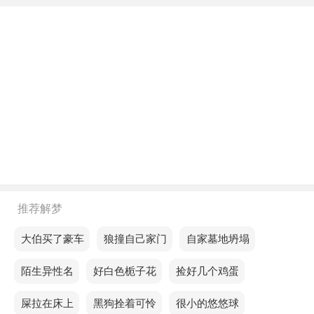
不同年龄阶段梦见树跑了
年轻人梦见树跑了，预示这段时间你会遇到一个竞争
者，但是你可以从你身上学到一些有用的东西，让你
的能力得到提升。
中年人梦见树跑了，预示你所有的好坏都会过去。
老人梦见树跑了，预示近期的爱情运势不太好，喜欢
或爱上的人会讨厌你。
不同的人梦见树跑了预示着什么？
推荐解梦
单身的人梦见树跑了，未能从失败中总结出有价值的
经验。
梦见大伯买了豪车
梦见狼撞自己家门
梦见自家墓地坍塌
恋爱的人梦见树跑了，预示着你需要重新评估自己的
梦见陌生异性名
梦见好白色栀子花
梦见捡好几个鸡蛋
开支习惯。
梦见屎拉在床上
梦见黑狗拴着可怜
梦见很小的悠悠球