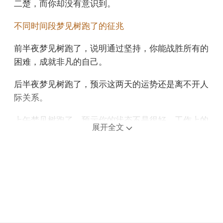
二楚，而你却没有意识到。
不同时间段梦见树跑了的征兆
前半夜梦见树跑了，说明通过坚持，你能战胜所有的
困难，成就非凡的自己。
后半夜梦见树跑了，预示这两天的运势还是离不开人
际关系。
上午梦见树跑了，预示你的状态不是很好，工作上的
展开全文
努力很难得到足够的回报，而且你被眼前的一些事情
所困，所以犯错误的几率很高。
中午午睡梦见树跑了，预示运气不好，切记不要离家
太远，因为你会面临一些危险。
下午梦见树跑了，预示你的财运会快速增长。