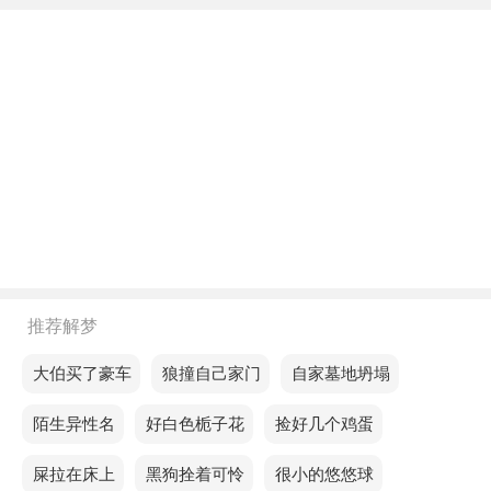
不同年龄阶段梦见跟人单挑
年轻人梦见跟人单挑，预示近期异性缘会加剧，单身
的朋友要主动出击。
中年人梦见跟人单挑，意味着你将通过不断努力，获
得所期待的成就。
老人梦见跟人单挑，说明你两天似乎信心满满，财运
也不算差，但可能会因为心情好而在聚会上冲动，一
不小心口袋里的钱就花多了。
推荐解梦
不同的人梦见跟人单挑预示着什么？
梦见大伯买了豪车
梦见狼撞自己家门
梦见自家墓地坍塌
单身的人梦见跟人单挑，预示企业一定要从小做大，
梦见陌生异性名
梦见好白色栀子花
梦见捡好几个鸡蛋
但做大之前要考虑自己的能力够不够。
梦见屎拉在床上
梦见黑狗拴着可怜
梦见很小的悠悠球
恋爱的人梦见跟人单挑，预示工作或生活中会有很大