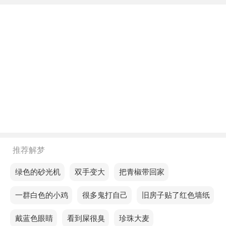
不同年龄阶段梦见朋友拿着话筒唱歌
年轻人梦见朋友拿着话筒唱歌，预示你会遇到一些小
的挑战，但凭借坚定的决心，一定能够顺利度过。
中年人梦见朋友拿着话筒唱歌，意味着您对迄今为止
所取得的成就感到满意。
老人梦见朋友拿着话筒唱歌，尊重彼此的看法有助于
达成共识。
不同的人梦见朋友拿着话筒唱歌预示着什么？
推荐解梦
单身的人梦见朋友拿着话筒唱歌，预示不管做什么事
梦见绿色的砂光机
梦见双手变大
梦见把青椒带回家
都要慢慢来，不要太心急，不能心急火燎地吃热豆
梦见一群白色的小鸡
梦见很多鬼打自己
梦见旧房子贴了红色墙纸
腐。
梦见戴蓝色眼睛
梦见看到屎很臭
梦见珍珠大麦
恋爱的人梦见朋友拿着话筒唱歌，说明你还不知道，