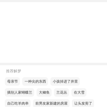
不同年龄阶段梦见家里养了只大白猪
年轻人梦见家里养了只大白猪，预示情况不妙，没想
到自己一时的草率投资，造成了损失。
中年人梦见家里养了只大白猪，意思是你将在不久的
将来迎来辉煌的时刻。
老人梦见家里养了只大白猪，意味坚持能让你在挑战
中不断成长，走得更远，飞得更高。
不同的人梦见家里养了只大白猪预示着什么？
推荐解梦
单身的人梦见家里养了只大白猪，意味近期可能会有
梦见母亲节
梦见一种尖的东西
梦见小孩掉进了井里
些难题，需要冷静分析后再作决定。
梦见摘别人家蝴蝶兰
梦见大鲫鱼
梦见兰花丛
梦见在大雪
恋爱的人梦见家里养了只大白猪，意味着你是时候继
梦见自己吃羊肉串
梦见前男友家新建的房屋
梦见让头发剪了
续前进了。