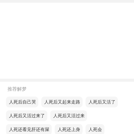
避。
不同年龄阶段梦见人死还动
年轻人梦见人死还动，预示这两天你会因为自己的好
奇心给自己带来很多麻烦。
中年人梦见人死还动，意味你将通过自我调整，迎接
更具挑战的时光。
老人梦见人死还动，可能表示你将逐步克服困难，迎
接崭新的自己。
推荐解梦
不同的人梦见人死还动预示着什么？
梦见人死后自己哭
梦见人死后又起来走路
梦见人死后又活了
单身的人梦见人死还动，预示你会面临一些不小的挑
梦见人死后又活过来了
梦见人死后又活过来
战，但最终会有好的结果。
梦见人死还看见肝还有屎
梦见人死还上身
梦见人死会
恋爱的人梦见人死还动，说明你在最后两天会非常活