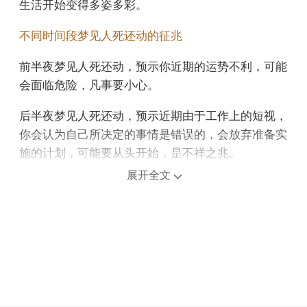
生活开始变得多姿多彩。
不同时间段梦见人死还动的征兆
前半夜梦见人死还动，预示你近期的运势不利，可能
会面临危险，凡事要小心。
后半夜梦见人死还动，预示近期由于工作上的短视，
你会认为自己所决定的事情是错误的，会放弃准备实
施的计划，可能要从头开始，是不祥之兆。
展开全文
上午梦见人死还动，可能表示你将迎来感情上的新变
化，彼此的关系会变得更加亲密。
中午午睡梦见人死还动，意味每次回避，都会加剧两
颗心之间的裂痕。
下午梦见人死还动，预示近期有一些你不想面对的事
情，或者有人想跟着你，但你还没有准备好，想逃