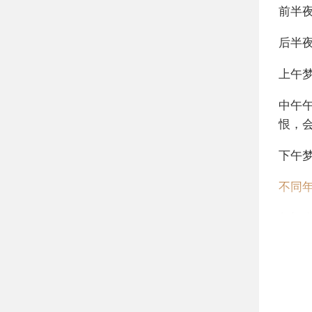
前半
后半
上午
中午
恨，
下午
不同
年轻
到有
中年
老人