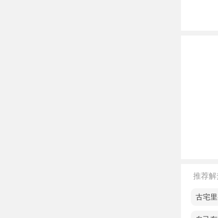
恩。
不同
单身
恋爱
已婚
可能
孕妇
离异
差。
推荐解
不同
梦见古宅里
读书