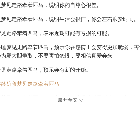
夜梦见走路牵着匹马，说明你的自尊心很差。
夜梦见走路牵着匹马，说明生活会很忙，你会左右浪费时间。
梦见走路牵着匹马，表示近期可能有亏损的可能。
午睡梦见走路牵着匹马，预示你在感情上会变得更加脆弱，害
会为爱大胆争取，不要害怕怨恨，要相信真爱会来。
梦见走路牵着匹马，预示会有新的开始。
年龄阶段梦见走路牵着匹马
人梦见走路牵着匹马，短期内财务状况难以见到改变，支出问
展开全文
效解决。
人梦见走路牵着匹马，意思是你将在感情方面迎来一段新的历
梦见走路牵着匹马，预示你们在近期的感情中，需要学会付出