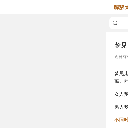
梦见
近日有
梦见
离。
女人
男人
不同