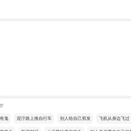
的人梦见走路牵着匹马预示着什么？
的人梦见走路牵着匹马，预示近期会有小人出现在你身边。
的人梦见走路牵着匹马，意味着资源丰富。
的人梦见走路牵着匹马，预示太阳的转动或逃逸的太阳，提醒
会有麻烦。
梦见走路牵着匹马，意味财富积累逐步加快，收入渐增。
的人梦见走路牵着匹马，预示你换了太多次了，你的状态会越
梦
身份梦见走路牵着匹马预示着什么？
有鬼
梦见泥泞路上推自行车
梦见别人给自己剪发
梦见飞机从身边飞过
的人梦见走路牵着匹马，预示误解了他人的意思。