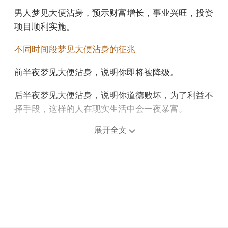
男人梦见大便沾身，预示财富增长，事业兴旺，投资
项目顺利实施。
不同时间段梦见大便沾身的征兆
前半夜梦见大便沾身，说明你即将被降级。
后半夜梦见大便沾身，说明你道德败坏，为了利益不
择手段，这样的人在现实生活中会一夜暴富。
上午梦见大便沾身，意思是每一次的反思，都是提升
展开全文
自我的力量源泉。
中午午睡梦见大便沾身，说明你最近的财务状况不是
很好，你没有经营对你的收入有一定影响的盈利业
务。
下午梦见大便沾身，意味着梦者想要拥有成功的人际