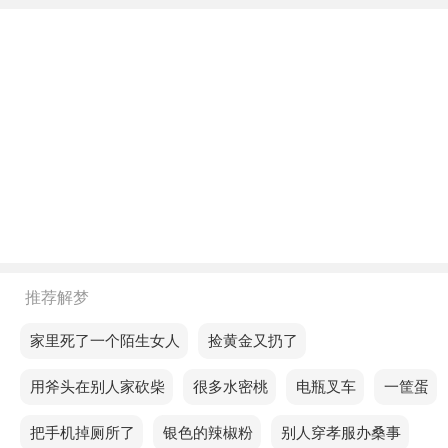
关系。
不同年龄阶段梦见大便沾身
年轻人梦见大便沾身，可能表示敢于创新能帮助我们
找到突破传统的办法。
中年人梦见大便沾身，说明近期运势不太好，不宜单
独外出游玩，途中会发生一些小状况。
老人梦见大便沾身，意思是工作中的努力将迎来回
报，职位和责任将逐步提高。
推荐解梦
不同的人梦见大便沾身预示着什么？
梦见家里死了一个陌生女人
梦见捡黄金又扔了
单身的人梦见大便沾身，预示这两天你会把时间花在
一些无关紧要的事情上，还会受到别人的批评。
梦见用斧头在别人家砍柴
梦见很多水密桃
梦见电瓶叉车
梦见一筐蛋
恋爱的人梦见大便沾身，预示大脑需要转一圈，才能
梦见把手机掉厕所了
梦见银色的辣椒粉
梦见别人穿孝服办桑事