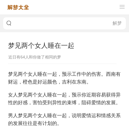
梦见两个女人睡在一起
近日有
64
人和你做了相同的梦
梦见两个女人睡在一起，预示工作中的伤害。西南有
财运，橙色是好运颜色，吉利在东南。
女人梦见两个女人睡在一起，预示你近期容易获得异
性的好感，害怕受到异性的束缚，阻碍爱情的发展。
男人梦见两个女人睡在一起，说明爱情运和情感关系
的发展往往是有计划的。