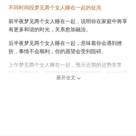
不同时间段梦见两个女人睡在一起的征兆
前半夜梦见两个女人睡在一起，说明你在家庭中将享
有更多和谐的时光，关系愈加融洽。
后半夜梦见两个女人睡在一起，意味着你会遇到挫
折，事情不会顺利，你的愿望会受到阻碍。
上午梦见两个女人睡在一起，预示近期的运势非常
好，万事如意，还能得到意想不到的财富，比如炒股
展开全文
赚钱等等，会过得开心祥和。
中午午睡梦见两个女人睡在一起，预示着你将在适时
调整策略后，逐步从困境中走出，迎接新的机遇。
下午梦见两个女人睡在一起，预示你会生活幸福，安
享晚年，所以你建议你不要太担心。