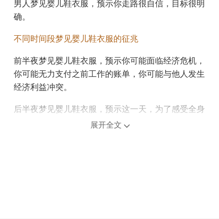
男人梦见婴儿鞋衣服，预示你走路很自信，目标很明
确。
不同时间段梦见婴儿鞋衣服的征兆
前半夜梦见婴儿鞋衣服，预示你可能面临经济危机，
你可能无力支付之前工作的账单，你可能与他人发生
经济利益冲突。
后半夜梦见婴儿鞋衣服，预示这一天，为了感受全身
的清爽气息，正是爬山下海的好时机。
展开全文
上午梦见婴儿鞋衣服，预示近期会有出游的机会，一
切顺利，是吉兆。
中午午睡梦见婴儿鞋衣服，说明状态良好，工作表现
良好，在他人的帮助下能够顺利完成上司交给的任
务。