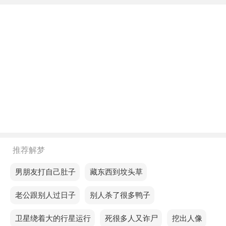
下午梦见婴儿鞋衣服，预示你的条件非常好，说明在
工作中大家都会欣赏你的付出，你将有机会得到升职
加薪。
不同年龄阶段梦见婴儿鞋衣服
年轻人梦见婴儿鞋衣服，意味着近期会有意外的惊喜
降临，生活将更加美好。
中年人梦见婴儿鞋衣服，预示近期要多加小心，会为
了自己的利益做出一些丢人的事，谨防失误招致千古
仇恨。
推荐解梦
老人梦见婴儿鞋衣服，意味你通过不断突破自己逐步
梦见男朋友打自己肚子
梦见藏东西到坟头草
获得更多的机会。
梦见老公跟别人过日子
梦见别人杀了很多鸭子
不同的人梦见婴儿鞋衣服预示着什么？
梦见卫星绕着大的行星运行
梦见死很多人又诈尸
梦见挖出人像