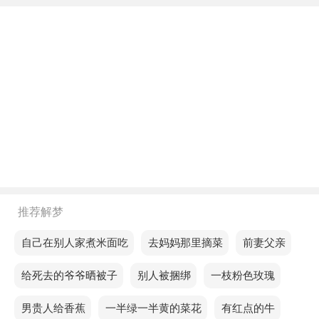
不同年龄阶段梦见撞了孕妇肚子疼
年轻人梦见撞了孕妇肚子疼，说明将有经济利益，房
地产有利，进展缓慢，你必须耐心等待。
中年人梦见撞了孕妇肚子疼，预示你会被信任的人诽
谤，所以要注意不要泄露自己的秘密。
老人梦见撞了孕妇肚子疼，说明这段时间你有强烈的
想要证明自己、实现自己价值的愿望，在工作中要冷
静应对。
不同的人梦见撞了孕妇肚子疼预示着什么？
推荐解梦
单身的人梦见撞了孕妇肚子疼，意味着你会遇到异性
梦见自己在别人家煮米面吃
梦见去妈妈那里摘菜
梦见前妻父亲
的追求，这可能是你无意中做的一些事情造成的。
梦见给死去的爷爷晒被子
梦见别人被捆绑
梦见一枝粉色玫瑰
恋爱的人梦见撞了孕妇肚子疼，预示着梦者事业上会
梦见男贵人给香蕉
梦见一半绿一半黄的菜花
梦见有红点的牛
遇到波折，但总体来说还是很不错的。