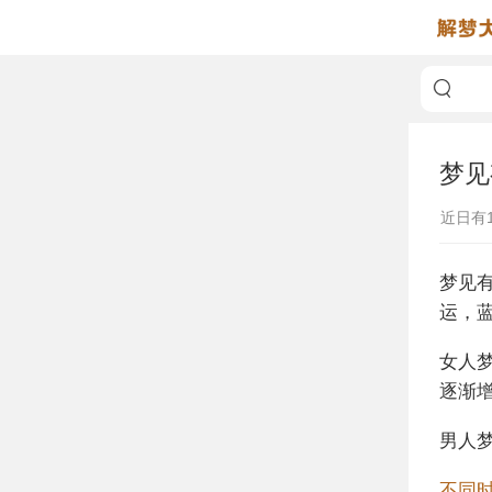
梦见
近日有
梦见
运，
女人
逐渐
男人
不同