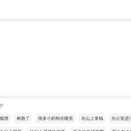
梦见有人送骨头，预示你近期会有富贵贵人喜事。
的人梦见有人送骨头预示着什么？
的人梦见有人送骨头，预示生活虽然平凡，但充满了宁静和美
的人梦见有人送骨头，预示近期的运势不利，事业上的苦难接
只要有顽强的斗志，你相信自己能够战胜一切困难。
的人梦见有人送骨头，预示缘分不好，不会成功，这是一个不
梦见有人送骨头，预示着负面情绪正在慢慢消散，正能量即将
的人梦见有人送骨头，预示会付出很多努力，但只要坚持不懈
的结果。
梦
身份梦见有人送骨头预示着什么？
狐狸
梦见树跑了
梦见很多小奶狗在睡觉
梦见在山上拿钱
梦见办公室进