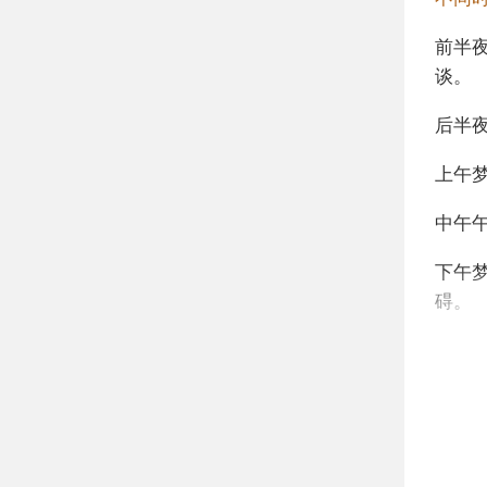
前半
谈。
后半
上午
中午
下午
碍。
不同
年轻
中年