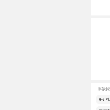
老人
不同
单身
恋爱
至，
已婚
始。
孕妇
离异
有好
推荐解
不同
梦见用针扎