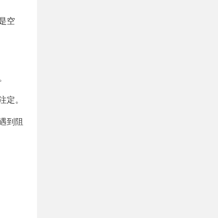
是空
。
注定。
遇到阻