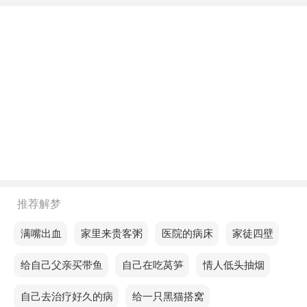
康，实际上一切都很顺利，这是一个好兆头。
不同年龄阶段梦见婆婆还有一套房子
年轻人梦见婆婆还有一套房子，预示你将不得不处理
洗衣、清洁和肮脏工作等琐事。
中年人梦见婆婆还有一套房子，预示虚荣心处于强势
行动区，世俗的掌声或奉承很容易俘获你，迫使你吐
出真相或做出难以承受的承诺。
老人梦见婆婆还有一套房子，说明你最近会有些悲伤
推荐解梦
和不安。
梦见满嘴出血
梦见家里来贵客粥
梦见医院的病床
梦见家徒四壁
不同的人梦见婆婆还有一套房子预示着什么？
梦见给自己父亲买带鱼
梦见自己在吃莴笋
梦见情人低头抽烟
单身的人梦见婆婆还有一套房子，意味着每一次的逆
境，都会引领我们走向新的高峰。
梦见自己去治疗好久的病
梦见给一只黑猫搭窝