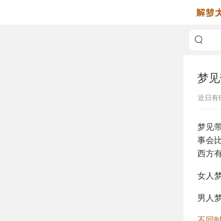
梦见
近日有
梦见
事会
西方
女人
男人
不同