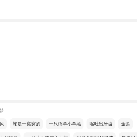
梦见带儿子吃早餐，说明你想在创造力上取得突破的那一天。
的人梦见带儿子吃早餐预示着什么？
的人梦见带儿子吃早餐，说明你的财运一般，宜保守行事，可
。
的人梦见带儿子吃早餐，预示你会有桃花运，不管是烂桃花还
都要好好对待。
的人梦见带儿子吃早餐，预示着你将通过积极的行动与心态吸
梦
梦见带儿子吃早餐，预示眼前的困境会让你更清楚自己的目标
风
梦见蛇是一窝窝的
梦见一只绵羊小羊羔
梦见呕吐出牙齿
梦见金瓜
的人梦见带儿子吃早餐，说明今天是非常积极的一天，您将对
都非常积极。