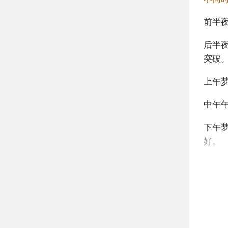
前半
后半
突破
上午
中午
下午
好。
不同
年轻
阂。
中年