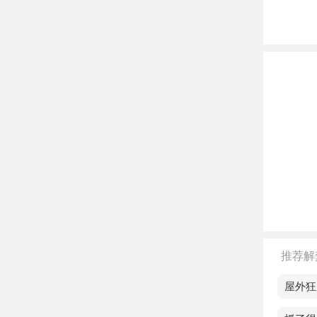
赠。
老人
不同
单身
损失
恋爱
花，
已婚
情。
推荐解
孕妇
梦见屋外狂
离异
一切