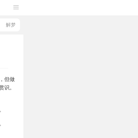
，但做
赏识。
。
。