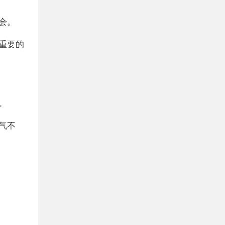
会。
重要的
。
气不
生隔
的馈