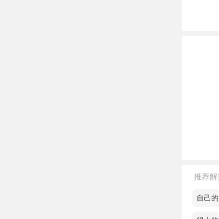
年轻
张，
中年
老人
事情
不同
单身
的情
恋爱
种压
推荐解
已婚
梦见自己的
作的