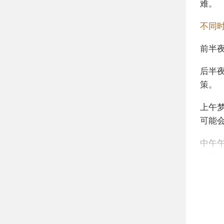
难。
不同
前半
后半
策。
上午
可能
中午
么是
下午
方很
不同