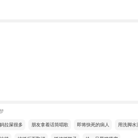
人梦见买面吃面，预示你将有机会远行，一路上有惊喜发生，
是吉兆。
人梦见买面吃面，预示你最近的运气不是很好，会遇到很多阻
梦见买面吃面，预示这个阶段不要着急，不要做任何让自己有
，不断地发展，循序渐进。
的人梦见买面吃面预示着什么？
的人梦见买面吃面，说明情绪压力，所以不要太轻或不明智地
绪。
的人梦见买面吃面，说明你的财务状况在逐渐好转，但你仍然
倒性的乱花钱的欲望。
梦
的人梦见买面吃面，预示你在工作中会进入一种反省的状态，
妈拉屎很多
梦见朋友拿着话筒唱歌
梦见即将快死的病人
梦见用洗脚水
态度会变得更加暴躁，但下半年你会从失败中吸取教训，逐渐