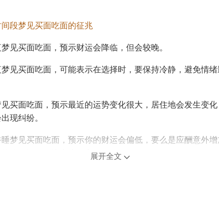
时间段梦见买面吃面的征兆
夜梦见买面吃面，预示财运会降临，但会较晚。
夜梦见买面吃面，可能表示在选择时，要保持冷静，避免情绪
梦见买面吃面，预示最近的运势变化很大，居住地会发生变化
会出现纠纷。
午睡梦见买面吃面，预示你的财运会偏低，要么是应酬意外增
借的钱要还，要注意这一点。
展开全文
梦见买面吃面，说明旅行路线规划不是很清楚，有时计算您要
有用。
年龄阶段梦见买面吃面