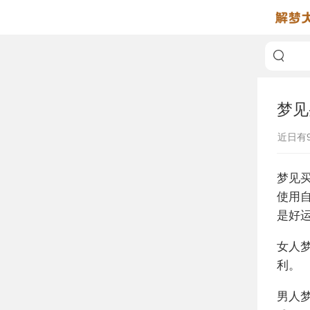
梦见
近日有
梦见
使用
是好
女人
利。
男人