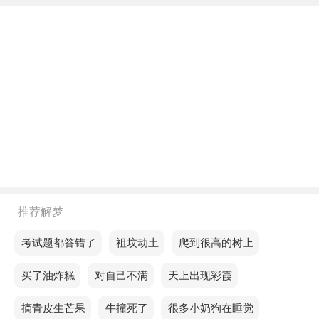
年轻人梦见很小的地毯，意味着急于决策，错失了深
思熟虑的机会。
中年人梦见很小的地毯，意味着财富将以平稳的方式
进入你的生活，不急不缓。
老人梦见很小的地毯，预示你将过上幸福而无忧无虑
的生活。
不同的人梦见很小的地毯预示着什么？
单身的人梦见很小的地毯，说明你的生意看似生意兴
推荐解梦
隆，但仔细算来却并不赚钱。
梦见考试题都答错了
梦见祖坟动土
梦见爬到很高的树上
恋爱的人梦见很小的地毯，预示求职运势下降，好运
随之而来。
梦见买了油炸糕
梦见对自己不满
梦见天上出现彩霞
已婚的人梦见很小的地毯，说明梦者对幸福的态度已
梦见摘青皮生芒果
梦见牛撞死了
梦见很多小奶狗在睡觉