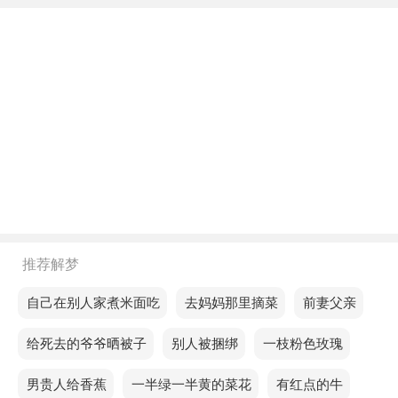
不同年龄阶段梦见摘青皮生芒果
年轻人梦见摘青皮生芒果，意思是通过定期评估自己
的进展，可以帮助你及时调整方向。
中年人梦见摘青皮生芒果，预示近期的收入和支出不
是成正比的，但是只要真心去做一件事，一切都会好
起来的。
老人梦见摘青皮生芒果，预示运气不错，会有好事发
生，但不知道是什么。
推荐解梦
不同的人梦见摘青皮生芒果预示着什么？
梦见自己在别人家煮米面吃
梦见去妈妈那里摘菜
梦见前妻父亲
单身的人梦见摘青皮生芒果，预示着梦者的生活将会
梦见给死去的爷爷晒被子
梦见别人被捆绑
梦见一枝粉色玫瑰
出现新的变化，可能会出现一些小困难。
梦见男贵人给香蕉
梦见一半绿一半黄的菜花
梦见有红点的牛
恋爱的人梦见摘青皮生芒果，意味着有人要破坏它，