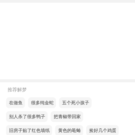
年轻人梦见很多新鲜苹果，预示运气是顺利的，你可
以平凡而安于现状。
中年人梦见很多新鲜苹果，预示你之间会有不愉快的
事情发生，注意中间的协调，不要影响到彼此的关
系。
老人梦见很多新鲜苹果，预示你会把商品和感情分的
清清楚楚。
不同的人梦见很多新鲜苹果预示着什么？
推荐解梦
单身的人梦见很多新鲜苹果，预示你很忙，动静之间
得不到你想要的。
梦见在做鱼
梦见很多纯金蛇
梦见五个死小孩子
恋爱的人梦见很多新鲜苹果，预示未来的一段时间里
梦见别人杀了很多鸭子
梦见把青椒带回家
你会迎接新挑战。
梦见旧房子贴了红色墙纸
梦见黄色的黾蝽
梦见捡好几个鸡蛋