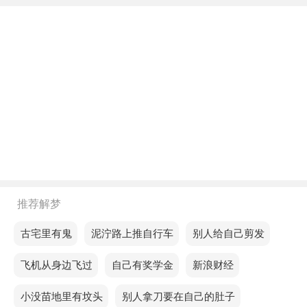
机会玩得开心，一路上会遇到好事。
中年人梦见切太蒜，意思是你逐渐掌握了提升自己生
活质量的方法。
老人梦见切太蒜，说明你最近很享受全身放松的感
觉。
不同的人梦见切太蒜预示着什么？
单身的人梦见切太蒜，说明你近期的感情运势还不
错，平时会因为一些小事吵架，只要能静下心来解决
推荐解梦
问题，就能促成一段长久的感情。
梦见古宅里有鬼
梦见泥泞路上推自行车
梦见别人给自己剪发
恋爱的人梦见切太蒜，预示容易卷入他人的情绪，与
他人发生矛盾，需要有耐心。
梦见飞机从身边飞过
梦见自己有奖学金
梦见新浪财经
已婚的人梦见切太蒜，预示你的运势非常好，很快就
梦见小没苗地里有坟头
梦见别人拿刀要在自己的肚子