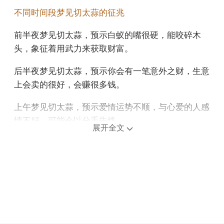
不同时间段梦见切太蒜的征兆
前半夜梦见切太蒜，预示白蚁的嘴很硬，能咬碎木
头，象征着用武力来获取财富。
后半夜梦见切太蒜，预示你会有一笔意外之财，生意
上会卖的很好，会赚很多钱。
上午梦见切太蒜，预示爱情运势不顺，与心爱的人感
情不好，可能会以分手告终。
展开全文
中午午睡梦见切太蒜，意味着财运将有小幅增长，做
好理财规划是关键。
下午梦见切太蒜，说明你找到工作的运气。
不同年龄阶段梦见切太蒜
年轻人梦见切太蒜，说明你最近的运气很好，如果有