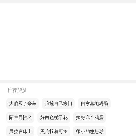
不同年龄阶段梦见被男人骗他跑了
年轻人梦见被男人骗他跑了，说明你想在工作中表现
出色，你需要继续努力工作并继续努力。
中年人梦见被男人骗他跑了，表示工作运势不佳，工
作中容易被竞争对手陷害，要小心提防。
老人梦见被男人骗他跑了，预示未来一段时间，家庭
生活会更加和睦温馨。
不同的人梦见被男人骗他跑了预示着什么？
推荐解梦
单身的人梦见被男人骗他跑了，说明你希望得到别人
梦见大伯买了豪车
梦见狼撞自己家门
梦见自家墓地坍塌
的认可，通过自己的努力，你会得到升迁和名声。
梦见陌生异性名
梦见好白色栀子花
梦见捡好几个鸡蛋
恋爱的人梦见被男人骗他跑了，可能表示你可能会因
梦见屎拉在床上
梦见黑狗拴着可怜
梦见很小的悠悠球
为生活中的小阻碍而感到心烦。