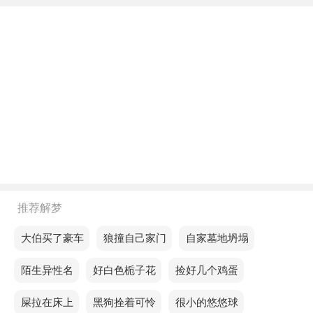
不同年龄阶段梦见地上成形胎儿
年轻人梦见地上成形胎儿，预示你做事要矜持，不要
说别人的闲事，自己做事也要小心，不要因为一时冲
动而暴露自己的真实想法。
中年人梦见地上成形胎儿，是幸福的吉祥征兆，意味
着你将深深体会到家庭的温暖，过上幸福的生活。
老人梦见地上成形胎儿，说明异性，在你的工作中帮
助你，会得到你的赏识。
不同的人梦见地上成形胎儿预示着什么？
推荐解梦
单身的人梦见地上成形胎儿，意思是你将在接下来的
梦见大伯买了豪车
梦见狼撞自己家门
梦见自家墓地坍塌
日子里收获更多的幸福。
梦见陌生异性名
梦见好白色栀子花
梦见捡好几个鸡蛋
恋爱的人梦见地上成形胎儿，预示你最近的运势平
梦见屎拉在床上
梦见黑狗拴着可怜
梦见很小的悠悠球
平，凡事都要有耐心，顺其自然，等霉运过去之后，