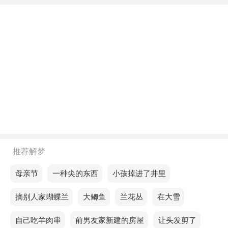
不同年龄阶段梦见绿色的紫花地丁
年轻人梦见绿色的紫花地丁，预示你的缘分不太好，
遇到喜欢的人不敢表白，会错失良机，后悔莫及。
中年人梦见绿色的紫花地丁，说明在困境中，我们的
心灵找到了力量的源泉。
老人梦见绿色的紫花地丁，预示意想不到的转变。
不同的人梦见绿色的紫花地丁预示着什么？
推荐解梦
单身的人梦见绿色的紫花地丁，预示你最近的财运不
太好，甚至自己的财产也会遭受很大的损失，导致破
梦见母亲节
梦见一种尖的东西
梦见小孩掉进了井里
产。
梦见摘别人家蝴蝶兰
梦见大鲫鱼
梦见兰花丛
梦见在大雪
恋爱的人梦见绿色的紫花地丁，意味你将走出舒适
梦见自己吃羊肉串
梦见前男友家新建的房屋
梦见让头发剪了
区，迎接新的挑战。