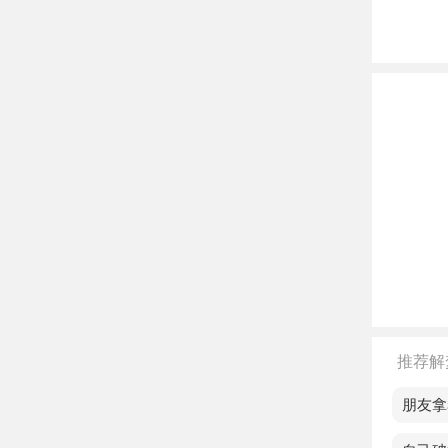
中年
会，
老人
或者
不同
单身
恋爱
已婚
会有
推荐解
孕妇
梦见朋友拿
离异