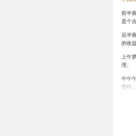
前半
是个
后半
的收
上午
理。
中午
交往
下午
到某
不同
年轻