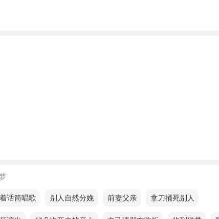
人梦见去鞋店，说明你近期的财运中规中矩，想太多会错失赚
应酬费用还是比较高，容易和朋友发生财务纠纷。
梦见去鞋店，预示你的目标比较明确，你会利用身边所有的物
人际资源，也会利用别人对你的感觉来达到自己想要的结果。
的人梦见去鞋店预示着什么？
的人梦见去鞋店，预示着你会得到甜蜜的爱情，或者会心想事
的人梦见去鞋店，财富积累速度较慢，需要付出更多努力。
的人梦见去鞋店，说明你的财运处于一般水平，储蓄观念强，
长远的规划。
梦
梦见去鞋店，预示健康问题逐渐消退，生活充满活力与动力。
着话筒唱歌
梦见别人自然分娩
梦见前妻父亲
梦见拿刀捅死别人
的人梦见去鞋店，预示求职运势会有所提升，亲友有机会进入