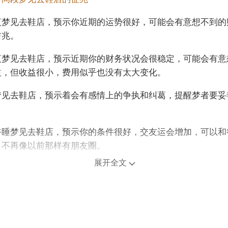
夜梦见去鞋店，预示你近期的运势很好，可能会有意想不到的
吉兆。
夜梦见去鞋店，预示近期你的财务状况会很稳定，可能会有意
益，但收益很小，费用似乎也没有太大变化。
梦见去鞋店，预示着会有感情上的争执和纠葛，提醒梦者要妥
午睡梦见去鞋店，预示你的条件很好，交友运会增加，可以和
，不再像以前那样有朋友圈。
展开全文
梦见去鞋店，预示你近期的爱情运势会有所好转，一个月内可
人的情书。
年龄阶段梦见去鞋店
人梦见去鞋店，意思是将迎来一次自我突破的机会，迎接新的