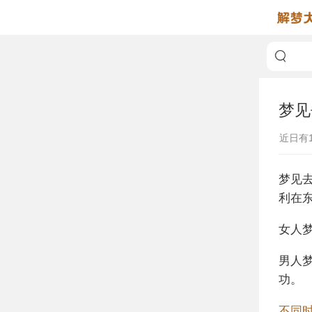
梦见
近日有
梦见
利在
女人
男人
功。
不同