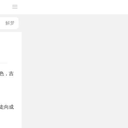
色，吉
走向成