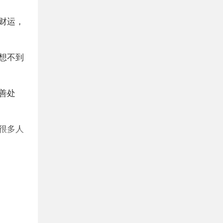
财运，
想不到
善处
很多人
能会收
挑战。