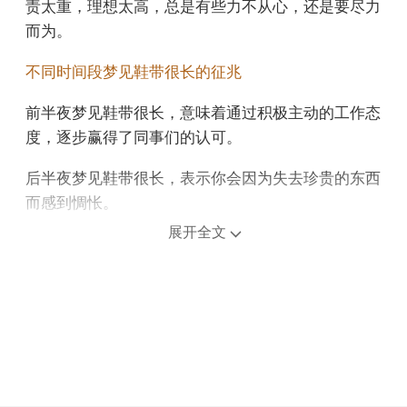
责太重，理想太高，总是有些力不从心，还是要尽力
而为。
不同时间段梦见鞋带很长的征兆
前半夜梦见鞋带很长，意味着通过积极主动的工作态
度，逐步赢得了同事们的认可。
后半夜梦见鞋带很长，表示你会因为失去珍贵的东西
而感到惆怅。
展开全文
上午梦见鞋带很长，预示着你可能会结交新朋友。
中午午睡梦见鞋带很长，可能表示未来几天内，你将
能够解决目前的难题，迎接新机遇。
下午梦见鞋带很长，意思是你可能会在未来几个月内
感到有些压力山大。