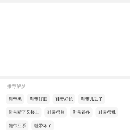
不同年龄阶段梦见鞋带很长
年轻人梦见鞋带很长，意思是团队中的裂痕逐渐加
大，使合作越来越艰难。
中年人梦见鞋带很长，说明有被骗的可能，尤其是在
路上的时候。
老人梦见鞋带很长，预示你的财运旺盛，财运会降
临，财运持久，做什么事都容易成功，同时投机、投
资和新的风险投资领域会带来成功和利润。
不同的人梦见鞋带很长预示着什么？
推荐解梦
单身的人梦见鞋带很长，意味着短期内的财运可能会
梦见鞋带黑
梦见鞋带好脏
梦见鞋带好长
梦见鞋带儿丢了
有些许波动。
梦见鞋带断了又接上
梦见鞋带很短
梦见鞋带很多
梦见鞋带很乱
恋爱的人梦见鞋带很长，预示财运会增加，只要一步
梦见鞋带互系
梦见鞋带坏了
一步努力，财运就会慢慢到来，不要心急。