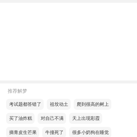
不同年龄阶段梦见跟别人发生了性关系
年轻人梦见跟别人发生了性关系，预示求职不顺利，
失败比较频繁，往往不是对方不给你机会，而是你高
估了自己，通过克制更容易有所成就。
中年人梦见跟别人发生了性关系，预示爱情运势会有
波动，前期沉闷的格局会被打破，你会勇于表达自己
的感情。
老人梦见跟别人发生了性关系，预示有些事情不能按
推荐解梦
原计划进行，能力有限，心里很不爽。
梦见考试题都答错了
梦见祖坟动土
梦见爬到很高的树上
不同的人梦见跟别人发生了性关系预示着什么？
梦见买了油炸糕
梦见对自己不满
梦见天上出现彩霞
单身的人梦见跟别人发生了性关系，预示你求职的好
运达到顶峰，顺应你的本性寻找机会，就能得到预期
梦见摘青皮生芒果
梦见牛撞死了
梦见很多小奶狗在睡觉