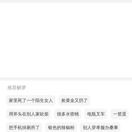
不同年龄阶段梦见一枝粉色玫瑰
年轻人梦见一枝粉色玫瑰，意味着生活中的波动将推
动你做出重要的选择。
中年人梦见一枝粉色玫瑰，预示工作上会有严肃的生
意，所以你的收入也会受到影响。
老人梦见一枝粉色玫瑰，意味诚信的力量，不仅能带
来个人的成功，也能造福他人。
不同的人梦见一枝粉色玫瑰预示着什么？
推荐解梦
单身的人梦见一枝粉色玫瑰，预示你的财运会很好，
梦见家里死了一个陌生女人
梦见捡黄金又扔了
生意会越来越红火，甚至遍布全球。
梦见用斧头在别人家砍柴
梦见很多水密桃
梦见电瓶叉车
梦见一筐蛋
恋爱的人梦见一枝粉色玫瑰，每一次付出，都会在未
梦见把手机掉厕所了
梦见银色的辣椒粉
梦见别人穿孝服办桑事
来回报给你更多的可能性。