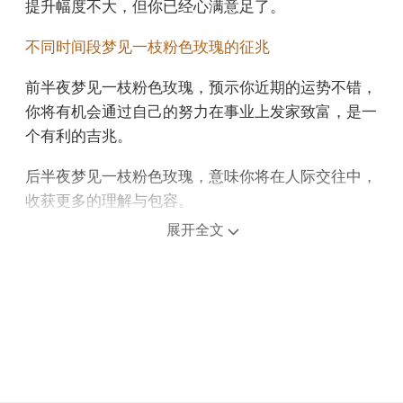
提升幅度不大，但你已经心满意足了。
不同时间段梦见一枝粉色玫瑰的征兆
前半夜梦见一枝粉色玫瑰，预示你近期的运势不错，
你将有机会通过自己的努力在事业上发家致富，是一
个有利的吉兆。
后半夜梦见一枝粉色玫瑰，意味你将在人际交往中，
收获更多的理解与包容。
展开全文
上午梦见一枝粉色玫瑰，预示着梦者近期会经常需要
出差，并且可能要到远离自己熟悉的地方工作，这会
让你很不舒服。
中午午睡梦见一枝粉色玫瑰，预示过于自信时，容易
忽视现实中的不确定因素。
下午梦见一枝粉色玫瑰，预示着你将有喜事来临。