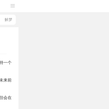
持一个
未来前
但会在