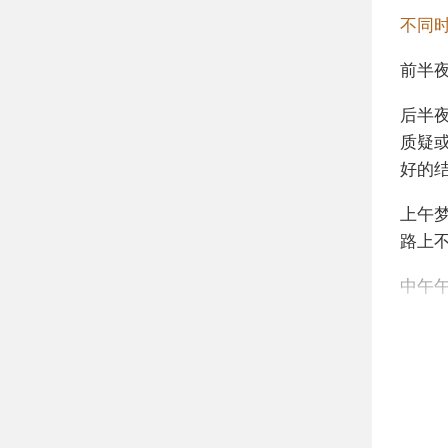
不同
前半
后半
质疑
好的
上午
路上
中午
下午
商机
不同
年轻