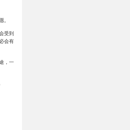
愿。
会受到
必会有
途，一
。
免隐藏
。