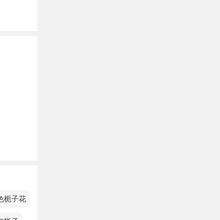
谨慎。
迹。
带来惊
方要谦
而终。
到力不
色栀子花
困难。