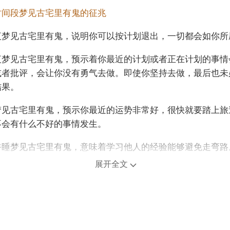
时间段梦见古宅里有鬼的征兆
夜梦见古宅里有鬼，说明你可以按计划退出，一切都会如你所
夜梦见古宅里有鬼，预示着你最近的计划或者正在计划的事情
或者批评，会让你没有勇气去做。即使你坚持去做，最后也未
结果。
梦见古宅里有鬼，预示你最近的运势非常好，很快就要踏上旅
不会有什么不好的事情发生。
午睡梦见古宅里有鬼，意味着学习他人的经验能够避免走弯路
展开全文
梦见古宅里有鬼，预示贵人有助好运，要注意听到的消息，避
。
年龄阶段梦见古宅里有鬼
人梦见古宅里有鬼，说明你最近运气不佳，尤其是在金钱方面