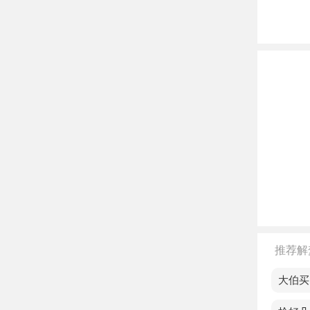
中年
老人
不同
单身
喜。
恋爱
已婚
虚理
推荐解
孕妇
从心
梦见大伯买
离异