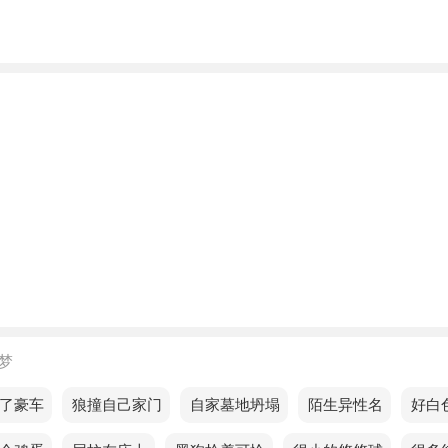
人梦见古宅里有鬼，即将迎来一些小的财务进展，但需要保持
梦见古宅里有鬼，意味努力与坚持结合的力量，最终创造了奇
的人梦见古宅里有鬼预示着什么？
的人梦见古宅里有鬼，预示你将遇到一个意外的好运，给生活
的人梦见古宅里有鬼，意味着财源枯竭，财务状况不理想。
的人梦见古宅里有鬼，预示你们之间的感情正处于瓶颈期，双
解对方，多为对方着想，不要狂妄自大，否则这段感情会无疾
梦
梦见古宅里有鬼，预示你运气不好，说明你在工作中可能会感
，很多想做的事情拿不定主意。
了豪车
梦见狼撞自己家门
梦见自家墓地坍塌
梦见陌生异性名
梦见好白
的人梦见古宅里有鬼，意思是每个误解，都会让沟通变得更加