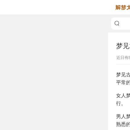
梦见
近日有
梦见
平常
女人
行。
男人
熟悉