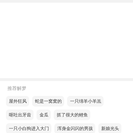
年轻人梦见一条黑色的狗狗，预示你近期的求职财运
可能会逐渐增加，心态也不会那么敏感。
中年人梦见一条黑色的狗狗，说明更积极的活动，如
户外运动，是合适的。
老人梦见一条黑色的狗狗，预示近期你的缘分会非常
好，生活会非常幸福，真是让人羡慕。
不同的人梦见一条黑色的狗狗预示着什么？
单身的人梦见一条黑色的狗狗，意思是彼此的误解使
推荐解梦
沟通越来越困难，心灵之间的隔阂加大。
梦见屋外狂风
梦见蛇是一窝窝的
梦见一只绵羊小羊羔
恋爱的人梦见一条黑色的狗狗，意味每一次的困境，
都是通向成功的踏脚石。
梦见呕吐出牙齿
梦见金瓜
梦见抓了很大的鲤鱼
已婚的人梦见一条黑色的狗狗，预示你们之间的矛盾
梦见一只小白狗进入大门
梦见浑身金闪闪的男孩
梦见新娘光头