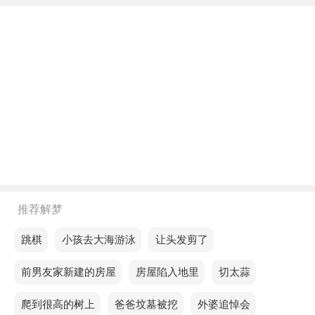
不同年龄阶段梦见前妻父亲
年轻人梦见前妻父亲，预示良好的关系，尤其是与朋
友的关系。
中年人梦见前妻父亲，意思是你会在人际交往中遇到
那些能够为你出谋划策的朋友。
老人梦见前妻父亲，说明你需要对事情有耐心，才能
顺利度过这一天。
不同的人梦见前妻父亲预示着什么？
推荐解梦
单身的人梦见前妻父亲，预示你的生活还不错，但是
梦见跳棋
梦见小孩去大海游泳
梦见让头发剪了
最近家里会出现比较严重的问题，可能要到外面去解
梦见前男友家新建的房屋
梦见房屋陷入地里
梦见切太蒜
决。
梦见爬到很高的树上
梦见爸爸坟墓被挖
梦见外婆追悼会
恋爱的人梦见前妻父亲，说明忽视细节时，问题往往