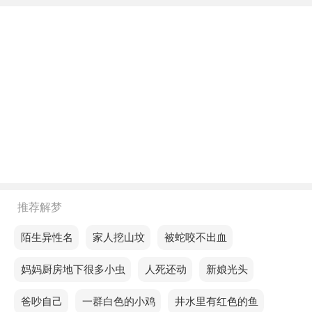
不同年龄阶段梦见抓了很大的鲤鱼
年轻人梦见抓了很大的鲤鱼，预示工作上会有好的发
展，事业上也会有不错的进展，是个吉兆。
中年人梦见抓了很大的鲤鱼，预示你的缘分不好，工
作上的压力会比较大，过于担心。
老人梦见抓了很大的鲤鱼，意味着你的适应能力。
不同的人梦见抓了很大的鲤鱼预示着什么？
单身的人梦见抓了很大的鲤鱼，预示人际关系会出现
推荐解梦
危机，人缘会比较差，容易小气，这个要慎重对待。
梦见陌生异性名
梦见家人挖山坟
梦见被蛇咬不出血
恋爱的人梦见抓了很大的鲤鱼，说明状态良好，收入
稳定，但花钱困难，消费欲望低。
梦见妈妈厨房地下很多小虫
梦见人死还动
梦见新娘光头
已婚的人梦见抓了很大的鲤鱼，说明你是一个内向的
梦见爸吵自己
梦见一群白色的小鸡
梦见井水里有红色的鱼