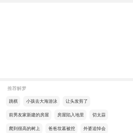
下午梦见有人追债还钱，意思是对他人的真诚帮助，
自己也会因此得到更多的成长。
不同年龄阶段梦见有人追债还钱
年轻人梦见有人追债还钱，预示你的状态非常好，事
业和人际关系都会有所改善，得到他人的支持，凭借
自己的努力，很容易取得成功。
中年人梦见有人追债还钱，说明你的财富很小，生意
的销量很低，因为你的产品太老套了。
推荐解梦
老人梦见有人追债还钱，预示你主一开始会有阻碍，
梦见跳棋
梦见小孩去大海游泳
梦见让头发剪了
自始至终都会成功。
梦见前男友家新建的房屋
梦见房屋陷入地里
梦见切太蒜
不同的人梦见有人追债还钱预示着什么？
梦见爬到很高的树上
梦见爸爸坟墓被挖
梦见外婆追悼会