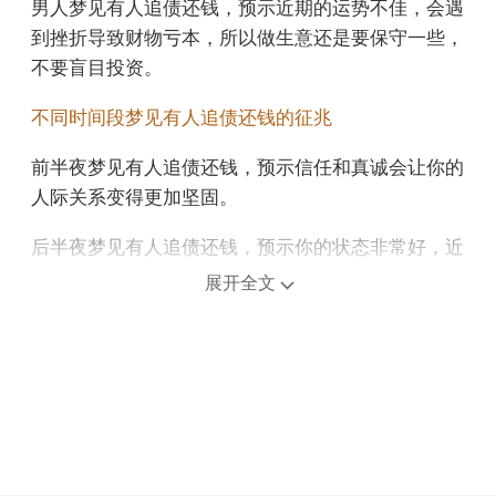
男人梦见有人追债还钱，预示近期的运势不佳，会遇
到挫折导致财物亏本，所以做生意还是要保守一些，
不要盲目投资。
不同时间段梦见有人追债还钱的征兆
前半夜梦见有人追债还钱，预示信任和真诚会让你的
人际关系变得更加坚固。
后半夜梦见有人追债还钱，预示你的状态非常好，近
期可能会收到很多小礼物，可能是另一半给你带来的
展开全文
惊喜。
上午梦见有人追债还钱，意味着适当的压力能帮助你
更快突破瓶颈，提升效率。
中午午睡梦见有人追债还钱，预示你最近的缘分不
错，万事如意，未来事业发展繁荣，不要得意，太过
萎靡不振，否则会导致失败。