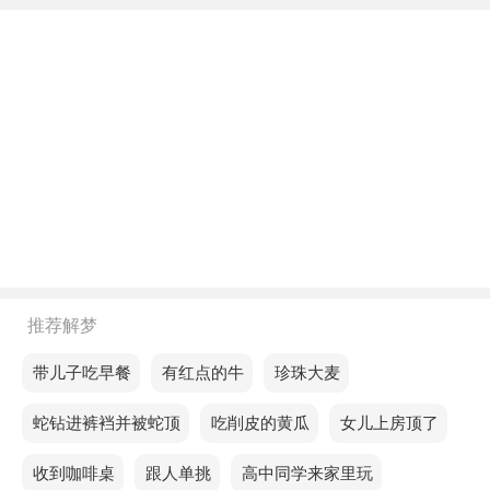
方面的经济支持。
中年人梦见母亲节，预示你近期运气不佳，近期要外
出游玩，出行时会遇到麻烦，建议不要前往。
老人梦见母亲节，说明最近几天你们的恋情出现了意
想不到的波折。
不同的人梦见母亲节预示着什么？
单身的人梦见母亲节，预示财富的状态会下降，收入
会略有增加，但往往跟不上成本上涨的步伐，通讯和
推荐解梦
交通成本看涨。
梦见带儿子吃早餐
梦见有红点的牛
梦见珍珠大麦
恋爱的人梦见母亲节，说明容易找到潜在的赚钱机
会，多注意身边的小事，身边往往有创业的机会。
梦见蛇钻进裤裆并被蛇顶
梦见吃削皮的黄瓜
梦见女儿上房顶了
已婚的人梦见母亲节，预示你运气不好，很快就会被
梦见收到咖啡桌
梦见跟人单挑
梦见高中同学来家里玩