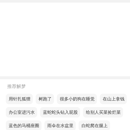
不同年龄阶段梦见自己拿符把鬼击退
年轻人梦见自己拿符把鬼击退，说明你不应该将你为
他人所做的好事与他人为你所做的好事进行比较。
中年人梦见自己拿符把鬼击退，预示你最近的找工作
运气不太好，没有找到合适的职位，所以你的心情会
受到一定的影响。
老人梦见自己拿符把鬼击退，意味近期可能会有一些
误会，需要多一些耐心和沟通来化解。
不同的人梦见自己拿符把鬼击退预示着什么？
推荐解梦
单身的人梦见自己拿符把鬼击退，预示你将外出游
梦见用针扎狐狸
梦见树跑了
梦见很多小奶狗在睡觉
梦见在山上拿钱
玩，旅途充满欢乐，甚至可能会有一段恋情。
梦见办公室进污水
梦见蓝蛇蛇头钻入屁股
梦见给别人买菜捡烂菜
恋爱的人梦见自己拿符把鬼击退，说明你很幸运，一
梦见蓝色的马桶座圈
梦见雨伞在水盆里
梦见白蛇爬在腿上
切都会顺利。