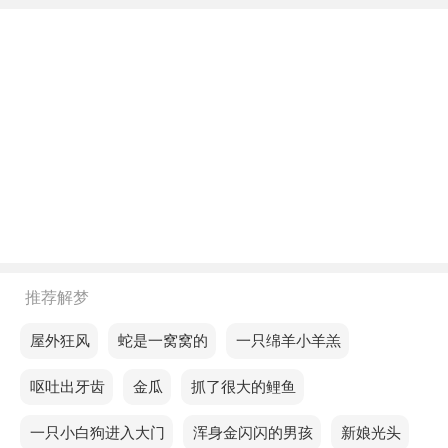
不同年龄阶段梦见吃煮熟的玉
年轻人梦见吃煮熟的玉，可能表示无论前方如何崎
岖，只要心中有坚持，就能跨越所有难关。
中年人梦见吃煮熟的玉，意味忽略实践经验时，可能
会犯下严重错误。
老人梦见吃煮熟的玉，表示这一天容易因注意力不集
中而被责骂，与亲人的关系也不顺畅。
不同的人梦见吃煮熟的玉预示着什么？
推荐解梦
单身的人梦见吃煮熟的玉，意思是你可能需要改变工
梦见屋外狂风
梦见蛇是一窝窝的
梦见一只绵羊小羊羔
作策略，提升效率。
梦见呕吐出牙齿
梦见金瓜
梦见抓了很大的鲤鱼
恋爱的人梦见吃煮熟的玉，说明你经常做劫富济贫的
梦见一只小白狗进入大门
梦见浑身金闪闪的男孩
梦见新娘光头
事情，说明你只是想在心里为自己的错误行为找借