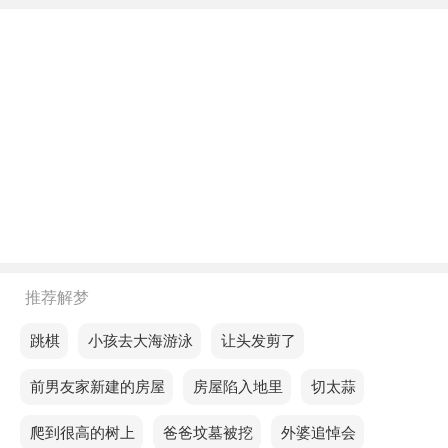
来稳定的收益。
不同年龄阶段梦见替朋友保护家
年轻人梦见替朋友保护家，说明你代表了最近的爱情
运。
中年人梦见替朋友保护家，说明你的求职并不顺利，
你以为家人安排的工作是有保障的，但你并没有顺利
得到工作机会。
老人梦见替朋友保护家，预示你朋友很会照顾自己。
推荐解梦
不同的人梦见替朋友保护家预示着什么？
梦见跳棋
梦见小孩去大海游泳
梦见让头发剪了
单身的人梦见替朋友保护家，生活的挑战会有些许曲
梦见前男友家新建的房屋
梦见房屋陷入地里
梦见切太蒜
折，但前方的曙光依然存在。
梦见爬到很高的树上
梦见爸爸坟墓被挖
梦见外婆追悼会
恋爱的人梦见替朋友保护家，预示你将经历一段充满